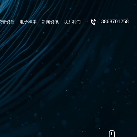
13868701258
荣誉资质
电子样本
新闻资讯
联系我们
防爆防腐电器类
防爆操作/主令控制类
管件类
防爆灯具类